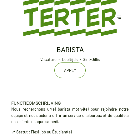
BARISTA
Vacature
Deeltijds
Sint-Gillis
APPLY
FUNCTIEOMSCHRIJVING
Nous recherchons un(e)
barista
motivé(e) pour rejoindre notre
équipe et nous aider à offrir un service chaleureux et de qualité à
nos clients chaque
samedi
.
📍 Statut :
Flexi-job ou Étudiant(e)