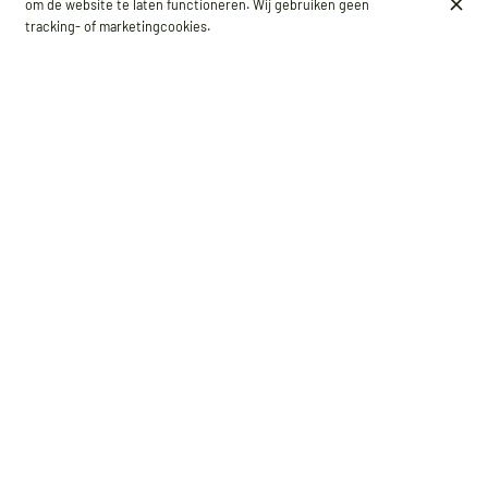
om de website te laten functioneren. Wij gebruiken geen
tracking- of marketingcookies.
PLANTAARDIG & GLUTENVRIJ 🌱 OPEN 7/7
ONTBIJT, LUNCH, DINER, WEEKENDBRUNCH
Ontdek een veganistisch en glutenvrij restaurant waar alles
huisgemaakt is, van onze sauzen en drankjes tot onze
ambachtelijke tofu. Vergeet de clichés: hier is de keuken
gastronomisch en diep van smaak. Elk gerecht combineert
creativiteit en verwennerij. Wij garanderen een 100%
milieuvriendelijke sourcing voor een onberispelijke kwaliteit. Geen
bewerkt voedsel, alleen het beste op je bord!