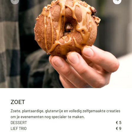
ZOET
Zoete, plantaardige, glutenvrije en volledig zelfgemaakte creaties
om je evenementen nog specialer te maken.
DESSERT
€ 5
LIEF TRIO
€ 9