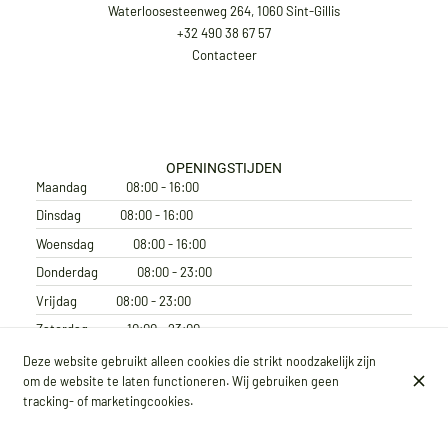
Waterloosesteenweg 264, 1060 Sint-Gillis
+32 490 38 67 57
Contacteer
OPENINGSTIJDEN
Maandag
08:00 - 16:00
Dinsdag
08:00 - 16:00
Woensdag
08:00 - 16:00
Donderdag
08:00 - 23:00
Vrijdag
08:00 - 23:00
Zaterdag
10:00 - 23:00
Zondag
10:00 - 16:00
Deze website gebruikt alleen cookies die strikt noodzakelijk zijn
om de website te laten functioneren. Wij gebruiken geen
ABONNEER JE OP ONZE NIEUWSBRIEF
tracking- of marketingcookies.