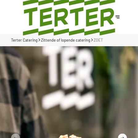
Terter Catering
Zittende of lopende catering
ZOET