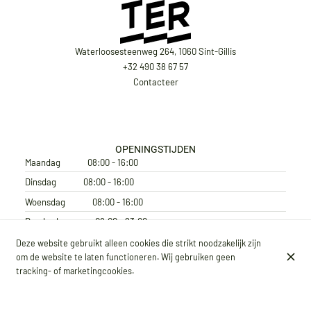
Waterloosesteenweg 264, 1060 Sint-Gillis
+32 490 38 67 57
Contacteer
OPENINGSTIJDEN
Maandag
08:00 - 16:00
Dinsdag
08:00 - 16:00
Woensdag
08:00 - 16:00
Donderdag
08:00 - 23:00
Vrijdag
08:00 - 23:00
Deze website gebruikt alleen cookies die strikt noodzakelijk zijn
om de website te laten functioneren. Wij gebruiken geen
Zaterdag
10:00 - 23:00
tracking- of marketingcookies.
Zondag
10:00 - 16:00
ABONNEER JE OP ONZE NIEUWSBRIEF