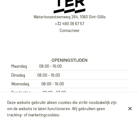
Waterloosesteenweg 264, 1060 Sint-Gillis
+32 490 38 67 57
Contacteer
OPENINGSTIJDEN
Maandag
08:00 - 16:00
Dinsdag
08:00 - 16:00
Woensdag
08:00 - 16:00
Donderdag
08:00 - 23:00
Vrijdag
08:00 - 23:00
Deze website gebruikt alleen cookies die strikt noodzakelijk zijn
om de website te laten functioneren. Wij gebruiken geen
Zaterdag
10:00 - 23:00
tracking- of marketingcookies.
Zondag
10:00 - 16:00
ABONNEER JE OP ONZE NIEUWSBRIEF